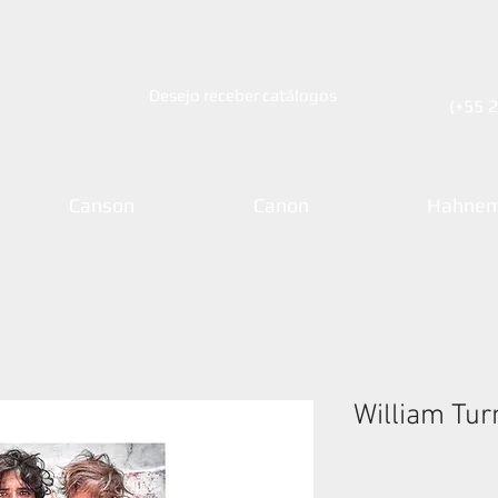
e
Desejo receber catálogos
(+55 
Canson
Canon
Hahnem
William Tur