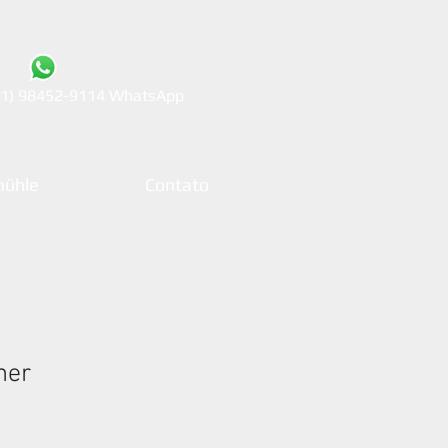
21) 98452-9114 WhatsApp
ühle
Contato
ner