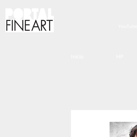
YouTub
Início
HP