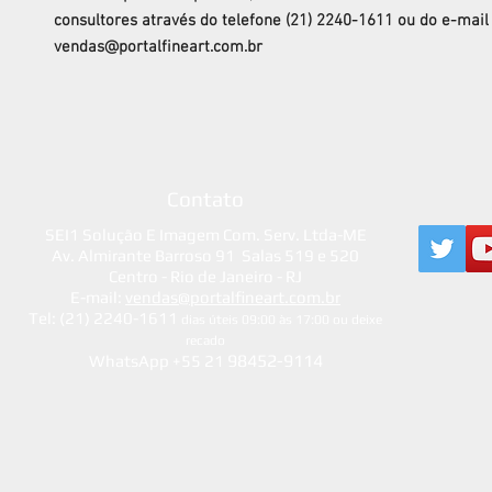
consultores através do telefone (21) 2240-1611 ou do e-mail
vendas@portalfineart.com.br
Contato
SEI1 Solução E Imagem Com. Serv. Ltda-ME
Av. Almirante Barroso 91 Salas 519 e 520
Centro - Rio de Janeiro - RJ
E-mail:
vendas@portalfineart.com.br
Tel: (21) 2240-1611
dias úteis 09:00 às 17:00 ou deixe
recado
98452-9114
WhatsApp +55 21