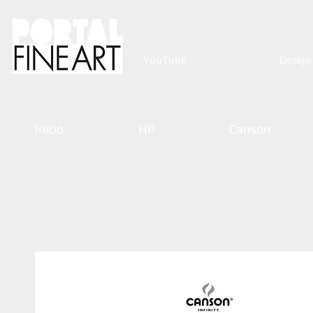
YouTube
Desejo
Início
HP
Canson