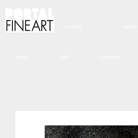
YouTube
Desejo
Início
HP
Canson