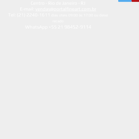
Centro - Rio de Janeiro - RJ
E-mail:
vendas@portalfineart.com.br
Tel: (21) 2240-1611
dias úteis 09:00 às 17:00 ou deixe
recado
98452-9114
WhatsApp +55 21