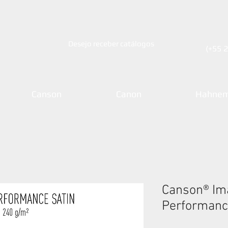
e
Desejo receber catálogos
(+55 
Canson
Canon
Hahnem
Canson® Im
Performanc