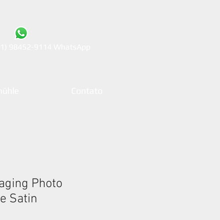
21) 98452-9114 WhatsApp
ühle
Contato
aging Photo
e Satin