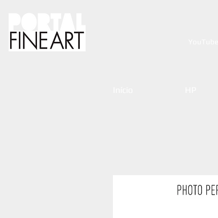
YouTub
Início
HP