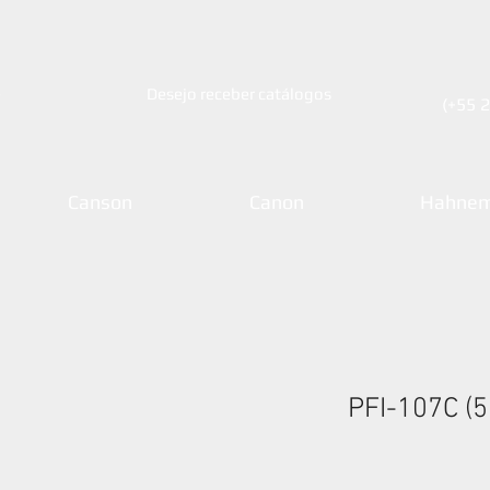
e
Desejo receber catálogos
(+55 
Canson
Canon
Hahnem
PFI-107C (