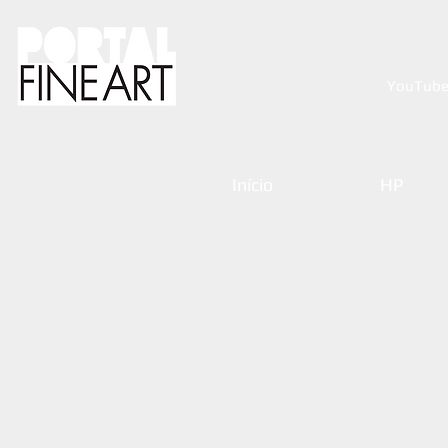
YouTub
Início
HP