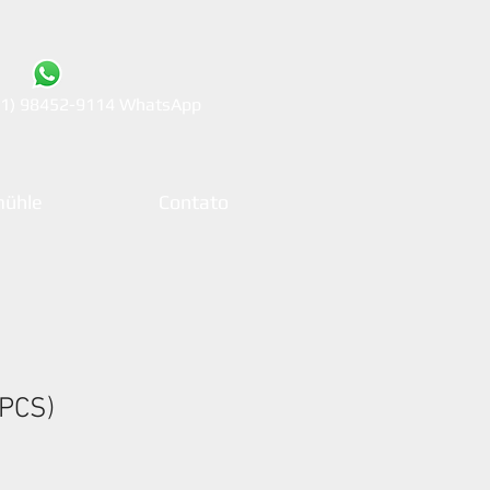
21) 98452-9114 WhatsApp
ühle
Contato
5PCS)