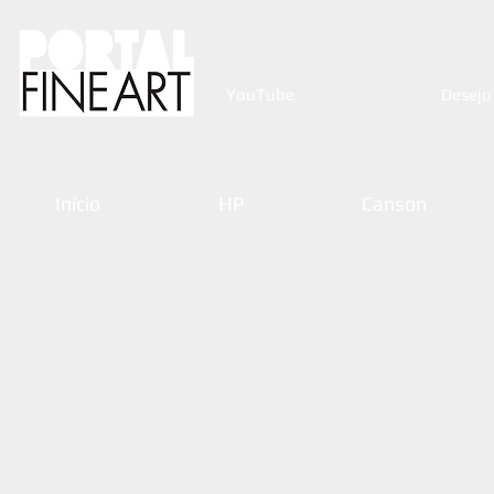
YouTube
Desejo
Início
HP
Canson