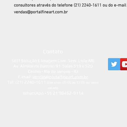
consultores através do telefone (21) 2240-1611 ou do e-mail
vendas@portalfineart.com.br
Contato
SEI1 Solução E Imagem Com. Serv. Ltda-ME
Av. Almirante Barroso 91 Salas 519 e 520
Centro - Rio de Janeiro - RJ
E-mail:
vendas@portalfineart.com.br
Tel: (21) 2240-1611
dias úteis 09:00 às 17:00 ou deixe
recado
98452-9114
WhatsApp +55 21