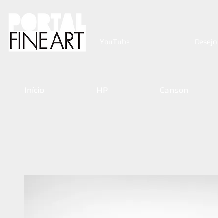
YouTube
Desejo
Início
HP
Canson