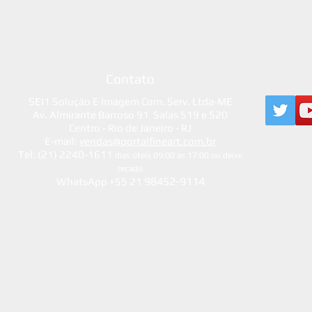
Contato
SEI1 Solução E Imagem Com. Serv. Ltda-ME
Av. Almirante Barroso 91 Salas 519 e 520
Centro - Rio de Janeiro - RJ
E-mail:
vendas@portalfineart.com.br
Tel: (21) 2240-1611
dias úteis 09:00 às 17:00 ou deixe
recado
98452-9114
WhatsApp +55 21