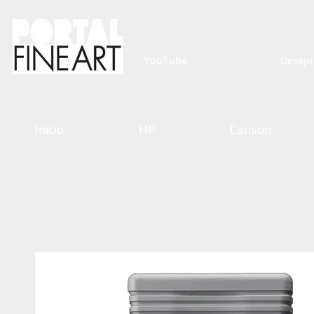
YouTube
Desejo
Início
HP
Canson