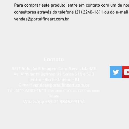
Para comprar este produto, entre em contato com um de no
consultores através do telefone (21) 2240-1611 ou do e-mail
vendas@portalfineart.com.br
Contato
SEI1 Solução E Imagem Com. Serv. Ltda-ME
Av. Almirante Barroso 91 Salas 519 e 520
Centro - Rio de Janeiro - RJ
E-mail:
vendas@portalfineart.com.br
Tel: (21) 2240-1611
dias úteis 09:00 às 17:00 ou deixe
recado
98452-9114
WhatsApp +55 21