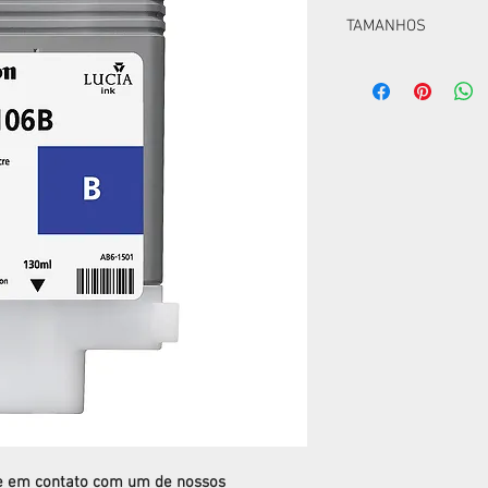
TAMANHOS
CODIGO TAMAN
6629B001AA
5311B001AA
Compativeis com as 
iPF6300, iPF6300S, iP
re em contato com um de nossos