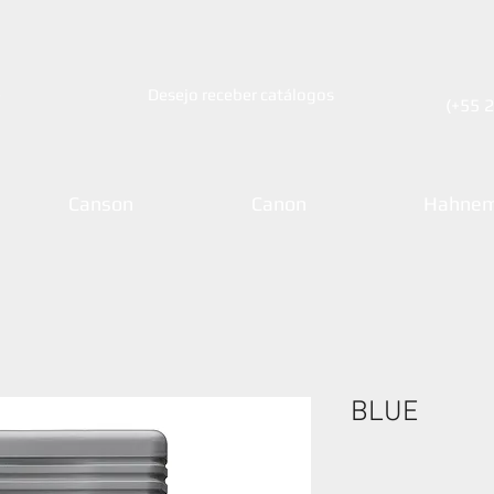
e
Desejo receber catálogos
(+55 
Canson
Canon
Hahnem
BLUE