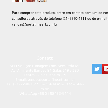
Para comprar este produto, entre em contato com um de no
consultores através do telefone (21) 2240-1611 ou do e-mail
vendas@portalfineart.com.br
Contato
SEI1 Solução E Imagem Com. Serv. Ltda-ME
Av. Almirante Barroso 91 Salas 519 e 520
Centro - Rio de Janeiro - RJ
E-mail:
vendas@portalfineart.com.br
Tel: (21) 2240-1611
dias úteis 09:00 às 17:00 ou deixe
recado
98452-9114
WhatsApp +55 21