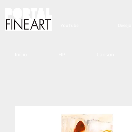
YouTube
Desejo
Início
HP
Canson